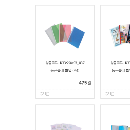
상품코드 :
K33-204-03_037
상품코드 :
K3
둥근쫄대 화일 (A4)
둥근쫄대 화일
475
원