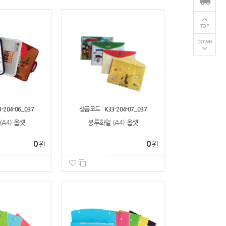
TOP
DOWN
3-204-06_037
상품코드 :
K33-204-07_037
A4) 옵셋
봉투화일 (A4) 옵셋
0
0
원
원