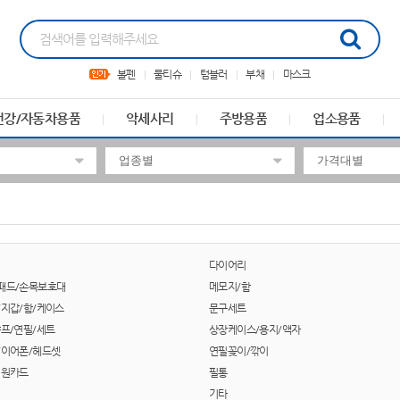
볼펜
물티슈
텀블러
부채
마스크
건강/자동차용품
악세사리
주방용품
업소용품
다이어리
패드/손목보호대
메모지/함
/지갑/함/케이스
문구세트
샤프/연필/세트
상장케이스/용지/액자
/이어폰/헤드셋
연필꽂이/깎이
회원카드
필통
기타