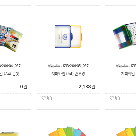
3-204-04_037
상품코드 :
K33-204-05_037
상품코드 :
K3
 (A4) 옵셋
지퍼화일 (A4) 반투명
지퍼화일 (
0
2,138
원
원