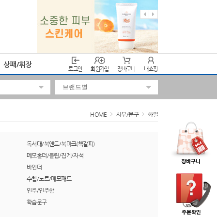
상패/휘장
로그인
회원가입
장바구니
내쇼핑
HOME
사무/문구
화일
독서대/북엔드/북마크(책갈피)
메모홀더/클립/집게/자석
바인더
수첩/노트/메모패드
인주/인주함
학습문구