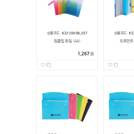
상품코드 :
K33-204-08_037
상품코드 :
K3
원클립 화일 (A4)
도큐먼트 
1,267
원