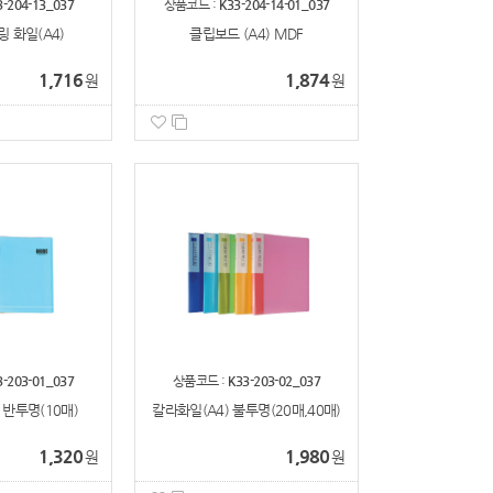
3-204-13_037
상품코드 :
K33-204-14-01_037
링 화일(A4)
클립보드 (A4) MDF
1,716
1,874
원
원
3-203-01_037
상품코드 :
K33-203-02_037
 반투명(10매)
칼라화일(A4) 불투명(20매,40매)
1,320
1,980
원
원