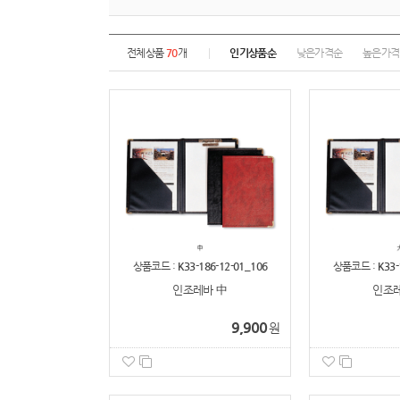
전체상품
70
개
인기상품순
낮은가격순
높은가격
상품코드 :
K33-186-12-01_106
상품코드 :
K33-
인조레바 中
인조레
9,900
원