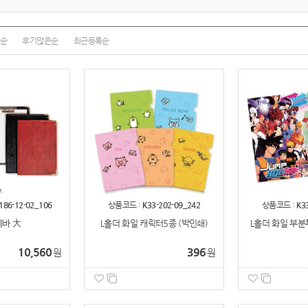
순
후기많은순
최근등록순
186-12-02_106
상품코드 :
K33-202-09_242
상품코드 :
K3
바 大
L홀더 화일 캐릭터5종 (박인쇄)
L홀더 화일 부분
10,560
396
원
원