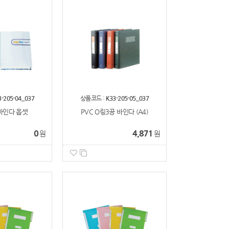
3-205-04_037
상품코드 :
K33-205-05_037
바인다 옵셋
PVC O링3공 바인다 (A4)
0
4,871
원
원