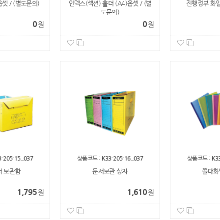
셋 / (별도문의)
인덱스(섹션) 홀더 (A4)옵셋 / (별
진행정부 화일(A
도문의)
0
0
원
원
3-205-15_037
상품코드 :
K33-205-16_037
상품코드 :
K3
 보관함
문서보관 상자
쫄대화일
1,795
1,610
원
원