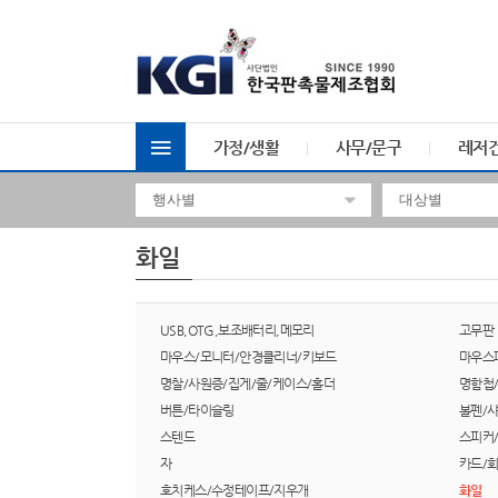
가정/생활
사무/문구
레저
화일
USB,OTG,보조배터리,메모리
고무판
마우스/모니터/안경클리너/키보드
마우스
명찰/사원증/집게/줄/케이스/홀더
명함첩
버튼/타이슬링
볼펜/
스텐드
스피커
자
카드/
호치케스/수정테이프/지우개
화일