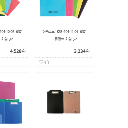
204-10-02_037
상품코드 :
K33-204-11-01_037
화일 8P
도큐먼트 화일 5P
4,528
3,234
원
원