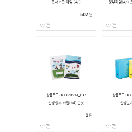
문서보존 화일 (A4)
정부화일(A4) 옵
502
원
상품코드 :
K33-205-14_037
상품코드 :
K3
진행정부 화일(A4) 옵셋
진행문서
0
원