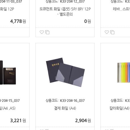
204-11-03_037
상품코드 :
K33-204-12_037
상품코드 :
K3
화일 12P
도큐먼트 화일 (옵셋) 5P/ 8P/ 12P
레바 , 스프
- 별도문의
4,778
0
원
원
3-204-15_037
상품코드 :
K33-204-16_037
상품코드 :
K3
A4 ,A5)
결제 화일 (A4)
칼라화일(A4)
3,221
2,904
원
원