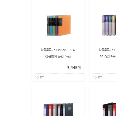
상품코드 :
K33-205-01_037
상품코드 :
K3
링클리어 화일 (A4)
PP O링 3공
3,445
원