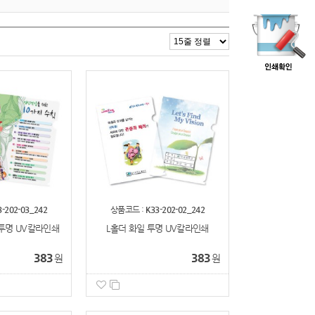
3-202-03_242
상품코드 :
K33-202-02_242
투명 UV칼라인쇄
L홀더 화일 투명 UV칼라인쇄
383
383
원
원