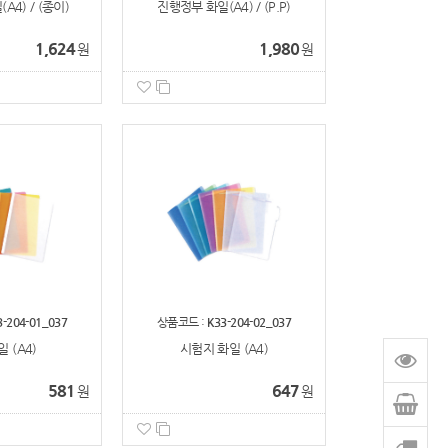
4) / (종이)
진행정부 화일(A4) / (P.P)
1,624
1,980
원
원
3-204-01_037
상품코드 :
K33-204-02_037
 (A4)
시험지 화일 (A4)
581
647
원
원